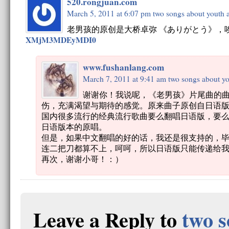
520.rongjuan.com
March 5, 2011 at 6:07 pm
two songs about youth 
老男孩的原创是大桥卓弥 《ありがとう》，
XMjM3MDEyMDI0
www.fushanlang.com
March 7, 2011 at 9:41 am
two songs about y
谢谢你！我说呢，《老男孩》片尾曲的
伤，充满渴望与期待的感觉。原来曲子原创自日语
国内很多流行的经典流行歌曲要么翻唱日语版，要
日语版本的原唱。
但是，如果中文翻唱的好的话，我还是很支持的，
连二把刀都算不上，呵呵，所以日语版只能传递给
再次，谢谢小哥！：）
Leave a Reply to
two s