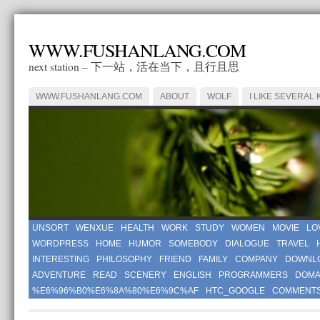
WWW.FUSHANLANG.COM
next station – 下一站，活在当下，且行且思
WWW.FUSHANLANG.COM
ABOUT
WOLF
I LIKE SEVERAL 
UNSORT
WENXUE
HEALTH
WORK
STUDY
WOMEN
MOVIE
LO
WORDPRESS
HOME
HUMOR
SOMEBODY
DIALOGUE
TRAVEL
INTERESTING
PHILOSOPHY
FRIEND
FAMILY
COMPANY
DOWNL
ADVENTURE
READ
SCENERY
ENGLISH
PROGRAMMERS
DOMA
%E6%96%B0%E6%8A%80%E6%9C%AF
HTC_GOOGLE
COMMENT