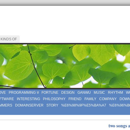
 KINDS OF
OVE
PROGRAMMING
FORTUNE
DESIGN
GANWU
MUSIC
RHYTHM
W
FTWARE
INTERESTING
PHILOSOPHY
FRIEND
FAMILY
COMPANY
DOWN
MMERS
DOMAINSERVER
STORY
%E6%98%9F%E5%BA%A7
%E6%96%B
two songs 