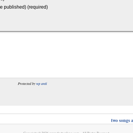
be published) (required)
Protected by
wp anti
two songs 
Copyright © 2026
www.fushanlang.com
- All Rights Reserved