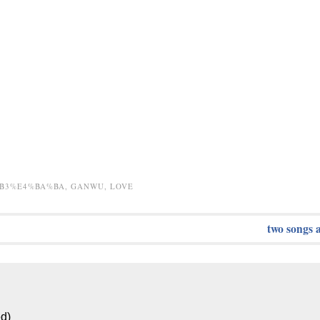
B3%E4%BA%BA
,
GANWU
,
LOVE
two songs 
ed)