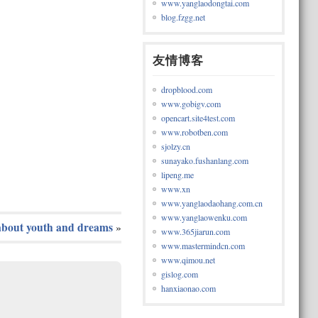
www.yanglaodongtai.com
blog.fzgg.net
友情博客
dropblood.com
www.gobigv.com
opencart.site4test.com
www.robotben.com
sjolzy.cn
sunayako.fushanlang.com
lipeng.me
www.xn
www.yanglaodaohang.com.cn
www.yanglaowenku.com
about youth and dreams
»
www.365jiarun.com
www.mastermindcn.com
www.qimou.net
gislog.com
hanxiaonao.com