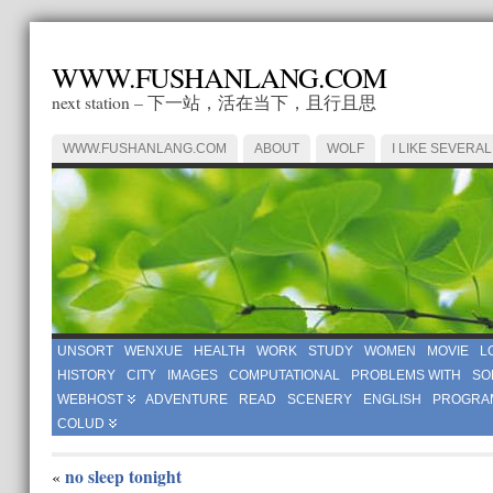
WWW.FUSHANLANG.COM
next station – 下一站，活在当下，且行且思
WWW.FUSHANLANG.COM
ABOUT
WOLF
I LIKE SEVERAL
UNSORT
WENXUE
HEALTH
WORK
STUDY
WOMEN
MOVIE
L
HISTORY
CITY
IMAGES
COMPUTATIONAL
PROBLEMS WITH
SO
WEBHOST
ADVENTURE
READ
SCENERY
ENGLISH
PROGRA
COLUD
no sleep tonight
«