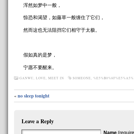
浑然如梦中一般，
惊恐和渴望，如藤草一般缠住了它们，
然而这也无法阻挡它们相守于太极。
假如真的是梦，
宁愿不要醒来。
GANWU
,
LOVE
,
MEET IN
SOMEONE
,
%E5%B0%8F%E5%A5%
no sleep tonight
«
Leave a Reply
Name
(requir