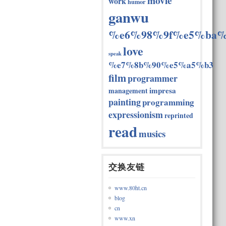
movie
work
humor
ganwu
%e6%98%9f%e5%ba%
love
speak
%e7%8b%90%e5%a5%b3
film
programmer
impresa
management
painting
programming
expressionism
reprinted
read
musics
交换友链
www.80ht.cn
blog
cn
www.xn