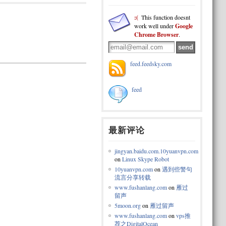
:(
This function doesnt
work well under
Google
Chrome Browser
.
feed.feedsky.com
feed
最新评论
jingyan.baidu.com.10yuanvpn.com
on
Linux Skype Robot
10yuanvpn.com
on
遇到些警句
流言分享转载
www.fushanlang.com
on
雁过
留声
5moon.org
on
雁过留声
www.fushanlang.com
on
vps推
荐之DigitalOcean