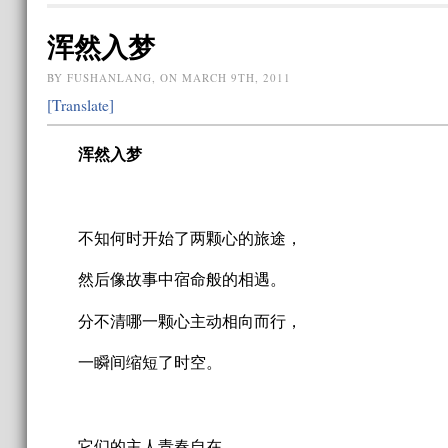
浑然入梦
BY FUSHANLANG, ON MARCH 9TH, 2011
[Translate]
浑然入梦
不知何时开始了两颗心的旅途，
然后像故事中宿命般的相遇。
分不清哪一颗心主动相向而行，
一瞬间缩短了时空。
它们的主人青春自在，