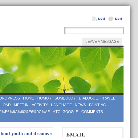
feed
feed
LEAVE A MESSAGE
ORDPRESS
HOME
HUMOR
SOMEBODY
DIALOGUE
TRAVEL
LOAD
MEET IN
ACTIVITY
LANGUAGE
NEWS
PAINTING
0%E6%8A%80%E6%9C%AF
HTC_GOOGLE
COMMENTS
about youth and dreams
»
EMAIL