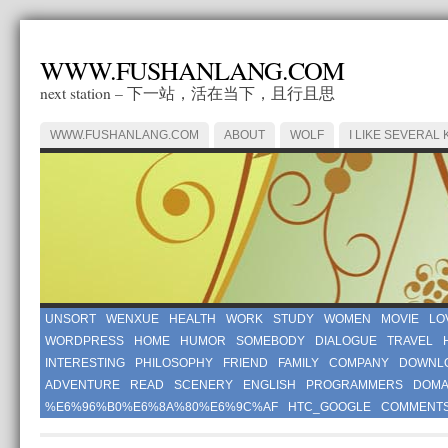
WWW.FUSHANLANG.COM
next station – 下一站，活在当下，且行且思
WWW.FUSHANLANG.COM
ABOUT
WOLF
I LIKE SEVERAL 
UNSORT
WENXUE
HEALTH
WORK
STUDY
WOMEN
MOVIE
LO
WORDPRESS
HOME
HUMOR
SOMEBODY
DIALOGUE
TRAVEL
INTERESTING
PHILOSOPHY
FRIEND
FAMILY
COMPANY
DOWNL
ADVENTURE
READ
SCENERY
ENGLISH
PROGRAMMERS
DOMA
%E6%96%B0%E6%8A%80%E6%9C%AF
HTC_GOOGLE
COMMENT