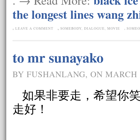
black ice
. → Read More:
the longest lines wang z
LEAVE A COMMENT
SOMEBODY
,
DIALOGUE
,
MOVIE
SOME
to mr sunayako
BY FUSHANLANG, ON MARCH 2
如果非要走，希望你
走好！