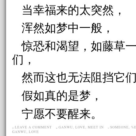
当幸福来的太突然，
浑然如梦中一般，
惊恐和渴望，如藤草
们，
然而这也无法阻挡它
假如真的是梦，
宁愿不要醒来。
LEAVE A COMMENT
GANWU
,
LOVE
,
MEET IN
SOMEONE
,
%
GANWU
,
LOVE