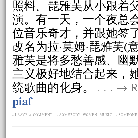
照料。琵雅芙从小跟着
演。有一天，一个夜总
位音乐奇才，并跟她签
改名为拉·莫姆·琵雅芙(
雅芙是将多愁善感、幽
主义极好地结合起来，
统歌曲的化身。
. . . →
piaf
LEAVE A COMMENT
SOMEBODY
,
WOMEN
,
MUSIC
SOMEONE