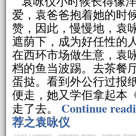
袁咏仪小时候长得像
爱，袁爸爸抱着她的时
赞，因此，慢慢地，袁
遮荫下，成为好任性的
在西环市场做生意，袁
档的鱼当波踢。去茶餐
蛋挞。看到外公行过报
便走，她又学佢拿起本
Continue re
走了去。
荐之袁咏仪
LEAVE A COMMENT
SOMEBODY
,
WOMEN
SOMEONE
,
WOME