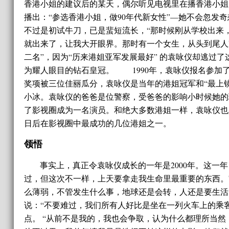
香港小姐的建议后的某天，偶尔听见电视里在播香港小姐
播出：“参选香港小姐，做90年代新女性”—她不会忽
不过是初试牛刀，已是蜚短流长，“那时候刚从学校出来
就出来了，让我大开眼界。那时有一个女生，从头到尾人
二名”，因为“历来港姐亚军发展最好” 的袁咏仪却逃过
为耀人眼目的钻石皇冠。 1990年，袁咏仪报名参加
奖项被三位佳丽瓜分，袁咏仪是当年的港姐冠军和“最上镜
小冰。袁咏仪的爸爸是位警察，受爸爸的影响小时候她的
了影视圈成为一名演员。和绝大多数港姐一样，袁咏仪也
日后在影视圈中最成功的几位港姐之一。
领悟
事实上，真正令袁咏仪成长的一年是2000年。这
过，但这次不一样，上天要拿走我生命里最重要的东西。
么薄弱，不管发生什么事，地球还是会转，人还是要生
说：“不要难过，我们所有人好比是坐在一列火车上的乘
点。 “从前不是我的，我也会争取，认为什么都理所当