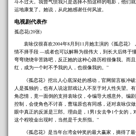
斗不过天。我曾气愤我只是选择不拍这样的电影，他们就
运地康复了。她说，从此她感谢任何风波。
电视剧代表作
孤恋花(20张)
袁咏仪很喜欢2004年8月到11月她主演的《孤恋
情不择手段 —或者也可以解释为很伟大，到长大后终于
弯弯绕绕辛苦路吧，反正她的这种心路历程很像我。而且
红，成为一个时不予我的人，也很像我的。”
《孤恋花》挖出人心底深处的感动，官网留言板冲破
人是孤独的，也有人说这部戏让人不至于对人性失望。有
角恋情，竟一面倒的支持袁咏仪，令编导大感意外。编剧
控制，会使角色不讨喜，曹瑞原也有同感，还对袁咏仪做
眼中真正的反派是三郎。理由是，1男1女去争1个女的
这个程咬金出现时，当然是千夫所指。”
《孤恋花》是当年台湾金钟奖的最大赢家，摘得了最