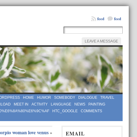
feed
feed
LEAVE A MESSAGE
ORDPRESS
HOME
HUMOR
SOMEBODY
DIALOGUE
TRAVEL
LOAD
MEET IN
ACTIVITY
LANGUAGE
NEWS
PAINTING
0%E6%8A%80%E6%9C%AF
HTC_GOOGLE
COMMENTS
corpio woman love venus
»
EMAIL