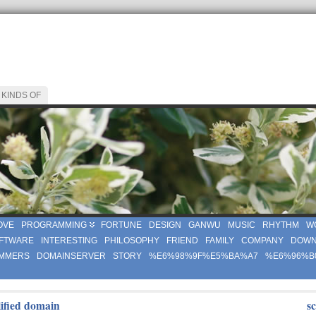
 KINDS OF
OVE
PROGRAMMING
FORTUNE
DESIGN
GANWU
MUSIC
RHYTHM
W
FTWARE
INTERESTING
PHILOSOPHY
FRIEND
FAMILY
COMPANY
DOWN
MMERS
DOMAINSERVER
STORY
%E6%98%9F%E5%BA%A7
%E6%96%B
lified domain
s