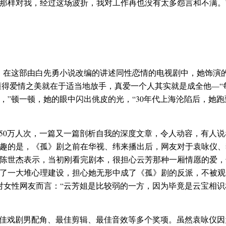
那样对我，经过这场波折，我对工作再也没有太多怨言和不满。
花》，在这部由白先勇小说改编的讲述同性恋情的电视剧中，她饰演
懂得爱情之美就在于适当地放手，真爱一个人其实就是成全他—“
，”顿一顿，她的眼中闪出佻皮的光，“30年代上海沦陷后，她
50万人次，一篇又一篇剖析自我的深度文章，令人动容，有人
趣的是，《孤》剧之前在华视、纬来播出后，网友对于袁咏仪、
陈世杰表示，当初刚看完剧本，很担心云芳那种一厢情愿的爱，
了一大堆心理建设，担心她无形中成了《孤》剧的反派，不被观
，对女性网友而言：“云芳姐是比较弱的一方，因为毕竟是云宝相
佳戏剧男配角、最佳剪辑、最佳音效等多个奖项。虽然袁咏仪因