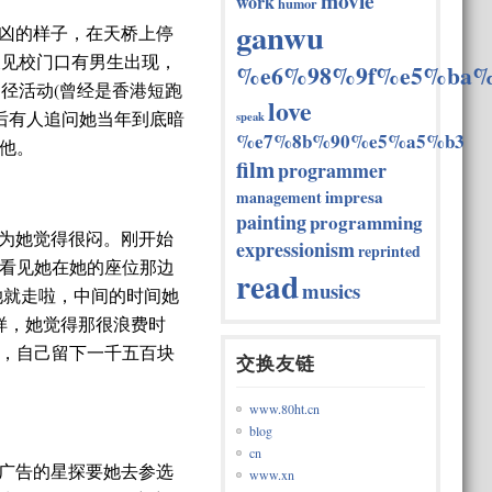
movie
work
humor
ganwu
凶的样子，在天桥上停
长见校门口有男生出现，
%e6%98%9f%e5%ba%
径活动(曾经是香港短跑
love
speak
后有人追问她当年到底暗
%e7%8b%90%e5%a5%b3
他。
film
programmer
impresa
management
painting
programming
为她觉得很闷。刚开始
expressionism
reprinted
看见她在她的座位那边
read
musics
她就走啦，中间的时间她
样，她觉得那很浪费时
，自己留下一千五百块
交换友链
www.80ht.cn
blog
cn
广告的星探要她去参选
www.xn