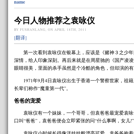
name
今日人物推荐之袁咏仪
BY FUSHANLANG, ON APRIL 18TH, 2011
[翻译]
第一次看到袁咏仪在银幕上，应该是《赌神３之少年
深情，给人印象深刻。再后来就是在周星驰的《国产凌凌
眼睛很美，里面的杀手虽然是个冷酷的角色，但却演的有
1971年9月4日袁咏仪出生于香港一个警察世家
长辈们称作“魔童第一代”。
爸爸的宠爱
袁咏仪有一个妹妹，一个哥哥，但袁爸爸最宠爱袁咏
口叫“爸爸”，袁爸爸便会立即紧张的问“什么事啊，女儿!”
袁咏仪小时候长得像洋娃娃般漂亮可爱，袁爸爸抱着