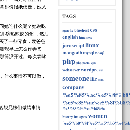
拿起份报纸便走，她又
TAGS
问她吃什么呢？她说吃
css
bluehost
apache
那碗热辣辣的粥 ，然后
english
htaccess
买了一些零食，袁爸爸
linux
javascript
靓靓早上怎么作弄爸
mongodb
mysql
nosql
那筒没开过。每次袁咏
php
vps
php
poem
wordpress
webserver
someone
，什么事情不可以做，
life
man
company
%e5%85%ac%e5%8f%b8
%e5%85%ac%e5%8f%b8%
靓靓兄妹们做错事情，
%e5%88%9b%e4%b8%9a
women
images
histroy
%e5%b0%8f%e5%a5%b3%e4%b