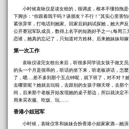
小时候袁咏仪是读女校的，很调皮，根本不懂拍拖是
下脚步：“你跟着我干吗？谈朋友？不行！”其实心里害
紧张异常，打电话到她家。回家后妈妈试探她，她大声反
公开赛冠军队成员，数得上名字的短跑好手之一),每周
恋谁，她真的忘记了，只知道对方姓林。后来她妹妹却嫁
第一次工作
袁咏仪读完女校出来后，听很多同学说女孩子做文员
的头一个月是很乖的，听话的坐下来，听老板讲话，怎麼
了，嗯….差不多到那个五点钟呢，就下班了，对不对？
去哪里呢？她就去玩啦，去跟别的女孩子聊天呀，去那个
间，后来那个老板开始发现她的桌子那边，所以就决定不
用来买衣服、吃饭、玩……
香港小姐冠军
小时候，袁咏仪常和妹妹合扮香港小姐家家酒—她演