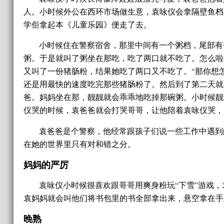
人。小时候外公在西环市场做生意，袁咏仪会拿隔壁鱼档
学佢拿起本《儿童乐园》便走了去。
小时候住在警察宿舍，那里中间有一个粥档，尾部有
粥。于是就叫了粥坐在那吃，吃了两口就不吃了。怎么啦你
又叫了一份猪肠粉，结果她吃了两口又不吃了。“那你想
还是用最快的速度吃完那些猪肠粉了。然后到了第二天就
爸。妈妈坐在那，靓靓就会乖乖地吃掉那碗粥。小时候靓
仪哭的时候，袁爸爸就会打哭哥哥，让他陪着袁咏仪哭，
袁爸爸是个警察，他经常跟孩子们说一些工作中遇到
在她的世界里只有对和错之分。
妈妈的严厉
袁咏仪小时候很喜欢跟哥哥用爽身粉玩“下雪”游戏
袁妈妈就会叫他们将书包里的书全部拿出来，悬空拿在手
晚熟