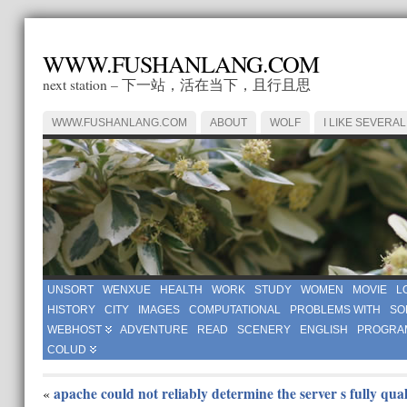
WWW.FUSHANLANG.COM
next station – 下一站，活在当下，且行且思
WWW.FUSHANLANG.COM
ABOUT
WOLF
I LIKE SEVERAL
UNSORT
WENXUE
HEALTH
WORK
STUDY
WOMEN
MOVIE
L
HISTORY
CITY
IMAGES
COMPUTATIONAL
PROBLEMS WITH
SO
WEBHOST
ADVENTURE
READ
SCENERY
ENGLISH
PROGRA
COLUD
apache could not reliably determine the server s fully qua
«