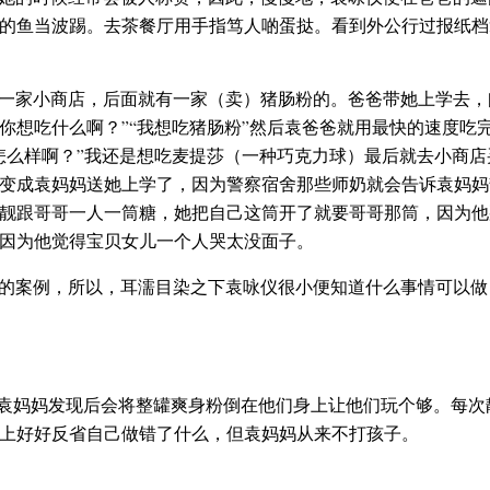
的鱼当波踢。去茶餐厅用手指笃人啲蛋挞。看到外公行过报纸档
一家小商店，后面就有一家（卖）猪肠粉的。爸爸带她上学去，
想吃什么啊？”“我想吃猪肠粉”然后袁爸爸就用最快的速度吃完
怎么样啊？”我还是想吃麦提莎（一种巧克力球）最后就去小商店
变成袁妈妈送她上学了，因为警察宿舍那些师奶就会告诉袁妈妈
靓跟哥哥一人一筒糖，她把自己这筒开了就要哥哥那筒，因为他
因为他觉得宝贝女儿一个人哭太没面子。
的案例，所以，耳濡目染之下袁咏仪很小便知道什么事情可以做
，袁妈妈发现后会将整罐爽身粉倒在他们身上让他们玩个够。每次
上好好反省自己做错了什么，但袁妈妈从来不打孩子。