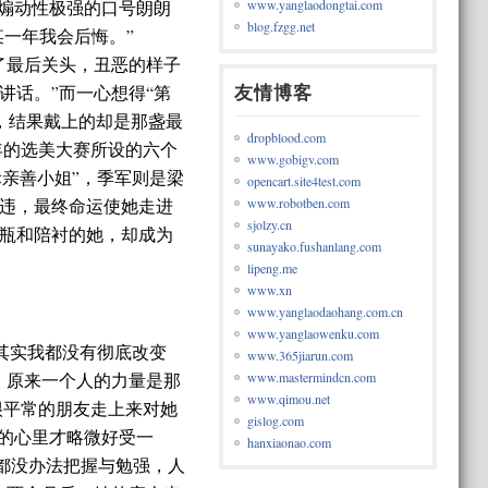
www.yanglaodongtai.com
煽动性极强的口号朗朗
blog.fzgg.net
可能某一年我会后悔。”
了最后关头，丑恶的样子
友情博客
话。”而一心想得“第
，结果戴上的却是那盏最
dropblood.com
年的选美大赛所设的六个
www.gobigv.com
际亲善小姐”，季军则是梁
opencart.site4test.com
www.robotben.com
违，最终命运使她走进
sjolzy.cn
瓶和陪衬的她，却成为
sunayako.fushanlang.com
lipeng.me
www.xn
www.yanglaodaohang.com.cn
www.yanglaowenku.com
其实我都没有彻底改变
www.365jiarun.com
www.mastermindcn.com
，原来一个人的力量是那
www.qimou.net
平常的朋友走上来对她
gislog.com
的心里才略微好受一
hanxiaonao.com
都没办法把握与勉强，人