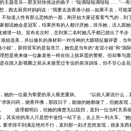
的主题音乐—那支轻快佻达的曲子：“哒滴哒哒滴哒哒……”—有
发奇想，跑去厨房对妈妈说：“我要去选香港小姐—如果不去，
，不知道人性有那么恐怖的一面，刚开始大家还客客气气的，到
家都说她会是冠军，结果所有的人都讨厌她，排斥她，没人跟她讲
了这难堪一劫。宣布名次时，念到第二名时她几乎都已踏出了半步
了港姐选美，并以修长的身材和一对传神的大眼睛征服评委，当
小姐”，获得亚军的是翁杏兰，她也是当年的“友谊小姐”和“国
理想是将来做一位象老爸一样在街上抓坏蛋的警察。但却事与愿
是在踏入影视圈之前从未接受过专业的表演训练，但不甘心走花
一年，她的一位最为挚爱的亲人罹患重病。 “以前人家说什么，
”求医问药，烧香拜佛，那段日子，能做的她都做了，但她发现
活。 道理都明白，但她的痛楚无以阻挡，直到一位当时关系很
客，其实你的亲人只是想中途找一站下去，去上另一列火车。”她
然，要求得不到满足绝对不行，直到那一刻才忽然发现，很多东西