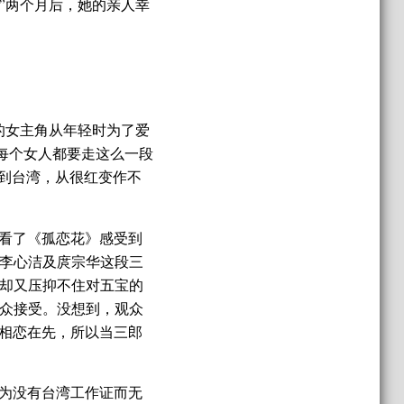
”两个月后，她的亲人幸
的女主角从年轻时为了爱
每个女人都要走这么一段
跑到台湾，从很红变作不
说看了《孤恋花》感受到
李心洁及庹宗华这段三
却又压抑不住对五宝的
众接受。没想到，观众
识相恋在先，所以当三郎
为没有台湾工作证而无