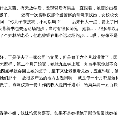
什么东西。有天放学后，发现背后有男生一直跟着，她便扮出很
怕极了。 还有一次袁咏仪那个当警察的哥哥来找她，女校校
问：“你儿子来接我，不可以吗？” 后来长大一点，爱上了田
三天背着书包去运动场跑步，当时有很多师兄，她就……很多年以
了个姓林的老公，他也曾经在那个运动场跑步……哎，好像不是
好，于是便去了一家公司当文员，但是做了六个月就没做了，因
怎麼样，第二个月开始呢，她就九点钟上班，九点半呢你就不会
她四点半就会回去她的桌子，坐下来让老板看见她，五点钟呢，
她们那个….放很多产品的地方去逛街啊….就是每一个月都是这
做了。袁咏仪第一份工作的收入是四千港币，给妈妈两千五百块
香港小姐，妹妹饰颁奖嘉宾。如果不是她拒绝了那位常常找她拍