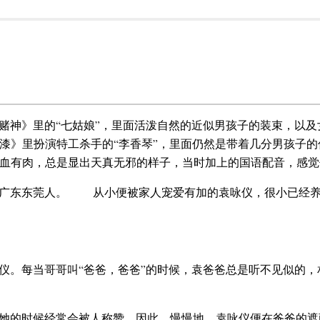
赌神》里的“七姑娘”，里面活泼自然的近似男孩子的装束，以及
漆》里扮演特工杀手的“李香琴”，里面仍然是带着几分男孩子的
血有肉，总是显出天真无邪的样子，当时加上的国语配音，感觉
，祖籍广东东莞人。 从小便被家人宠爱有加的袁咏仪，很小已经
仪。每当哥哥叫“爸爸，爸爸”的时候，袁爸爸总是听不见似的，
她的时候经常会被人称赞，因此，慢慢地，袁咏仪便在爸爸的遮