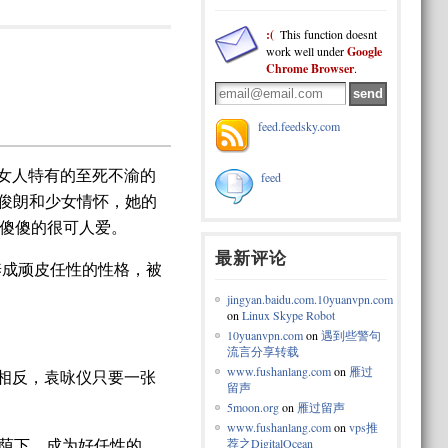
:(
This function doesnt
work well under
Google
Chrome Browser
.
feed.feedsky.com
女人特有的至死不渝的
feed
俊朗和少女情怀，她的
傻傻的很可人爱。
最新评论
养成顽皮任性的性格，被
jingyan.baidu.com.10yuanvpn.com
on
Linux Skype Robot
10yuanvpn.com
on
遇到些警句
流言分享转载
www.fushanlang.com
on
雁过
相反，袁咏仪只要一张
留声
5moon.org
on
雁过留声
www.fushanlang.com
on
vps推
荫下，成为好任性的
荐之DigitalOcean