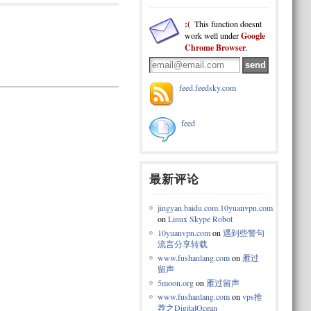
:(
This function doesnt
work well under
Google
Chrome Browser
.
feed.feedsky.com
feed
最新评论
jingyan.baidu.com.10yuanvpn.com
on
Linux Skype Robot
10yuanvpn.com
on
遇到些警句
流言分享转载
www.fushanlang.com
on
雁过
留声
5moon.org
on
雁过留声
www.fushanlang.com
on
vps推
荐之DigitalOcean