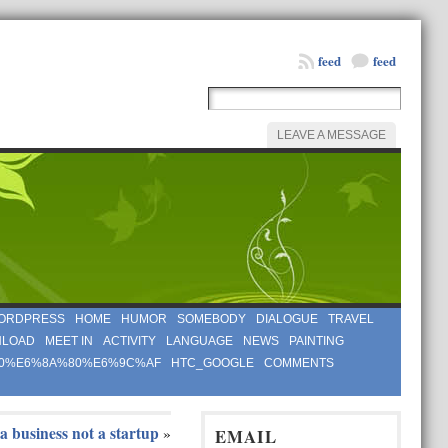
feed
feed
LEAVE A MESSAGE
ORDPRESS
HOME
HUMOR
SOMEBODY
DIALOGUE
TRAVEL
LOAD
MEET IN
ACTIVITY
LANGUAGE
NEWS
PAINTING
0%E6%8A%80%E6%9C%AF
HTC_GOOGLE
COMMENTS
 a business not a startup
»
EMAIL