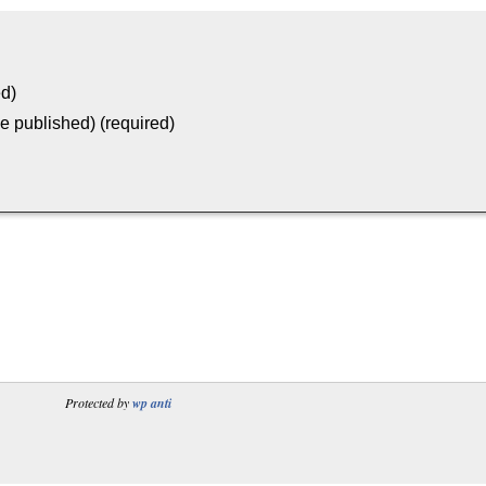
ed)
be published) (required)
Protected by
wp anti