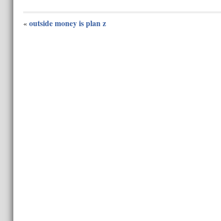
outside money is plan z
«