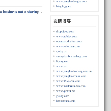
www.yanglaodongtai.com
blog.fzgg.net
 a business not a startup
»
友情博客
dropblood.com
www.gobigv.com
opencart.site4test.com
www.robotben.com
sjolzy.cn
sunayako.fushanlang.com
lipeng.me
www.xn
www.yanglaodaohang.com.cn
www.yanglaowenku.com
www.365jiarun.com
www.mastermindcn.com
www.qimou.net
gislog.com
hanxiaonao.com