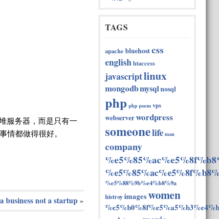
TAGS
css
bluehost
apache
english
htaccess
linux
javascript
mongodb
mysql
nosql
php
vps
php
poem
wordpress
webserver
堆服务器，而是只有一
someone
life
事情都做得很好。
man
company
%e5%85%ac%e5%8f%b8
%e5%85%ac%e5%8f%b8%
%e5%88%9b%e4%b8%9a
women
images
histroy
 a business not a startup
»
%e5%b0%8f%e5%a5%b3%e4%b