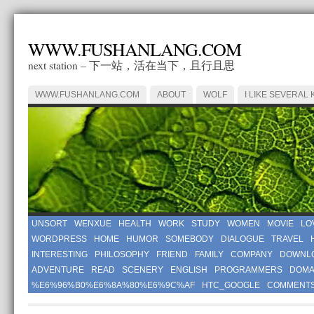
WWW.FUSHANLANG.COM
next station – 下一站，活在当下，且行且思
WWW.FUSHANLANG.COM
ABOUT
WOLF
I LIKE SEVERAL 
UNSORT
WENXUE
HEALTH
WORK
STUDY
WOMEN
MOVIE
LO
WORDPRESS
HOME
HUMOR
SOMEBODY
DIALOGUE
TRAVEL
INTERESTING
PHILOSOPHY
FRIEND
FAMILY
COMPANY
DOWNL
ADVENTURE
READ
SCENERY
ENGLISH
PROGRAMMERS
DOMA
%E6%96%B0%E6%8A%80%E6%9C%AF
HTC_GOOGLE
COMMENT