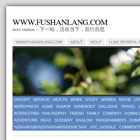
WWW.FUSHANLANG.COM
next station – 下一站，活在当下，且行且思
WWW.FUSHANLANG.COM
ABOUT
WOLF
I LIKE SEVERAL 
UNSORT
WENXUE
HEALTH
WORK
STUDY
WOMEN
MOVIE
LO
WORDPRESS
HOME
HUMOR
SOMEBODY
DIALOGUE
TRAVEL
INTERESTING
PHILOSOPHY
FRIEND
FAMILY
COMPANY
DOWNL
ADVENTURE
READ
SCENERY
ENGLISH
PROGRAMMERS
DOMA
%E6%96%B0%E6%8A%80%E6%9C%AF
HTC_GOOGLE
COMMENT