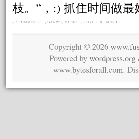
枝。”，:) 抓住时间做
2 COMMENTS
GANWU
,
MUSIC
SEIZE THE
,
MUSICS
Copyright © 2026
www.fus
Powered by
wordpress.org
www.bytesforall.com
. Di