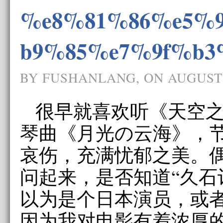
%e8%81%86%e5%
b9%85%e7%9f%b3
BY FUSHANLANG, ON AUGUST 
很早就喜欢听《天空
琴曲《月光の云海》，
哀伤，充满忧郁之美。
问起来，是否知道“久石
以为是个日本演员，或
因为我对电影有着浓厚