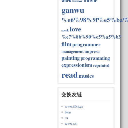
movie
work
humor
ganwu
%e6%98%9f%e5%ba%
love
speak
%e7%8b%90%e5%a5%b3
film
programmer
impresa
management
painting
programming
expressionism
reprinted
read
musics
交换友链
www.80ht.cn
blog
cn
www.xn