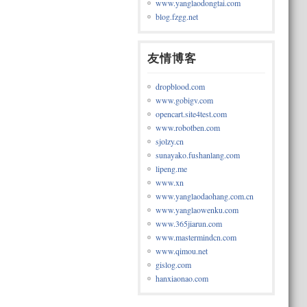
www.yanglaodongtai.com
blog.fzgg.net
友情博客
dropblood.com
www.gobigv.com
opencart.site4test.com
www.robotben.com
sjolzy.cn
sunayako.fushanlang.com
lipeng.me
www.xn
www.yanglaodaohang.com.cn
www.yanglaowenku.com
www.365jiarun.com
www.mastermindcn.com
www.qimou.net
gislog.com
hanxiaonao.com