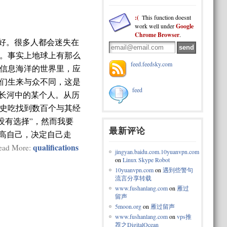
:(
This function doesnt
work well under
Google
Chrome Browser
.
好。很多人都会迷失在
凡。事实上地球上有那么
feed.feedsky.com
信息海洋的世界里，应
们生来与众不同，这是
feed
长河中的某个人。从历
史吃找到数百个与其经
没有选择”，然而我要
最新评论
高自己，决定自己走
qualifications
Read More:
jingyan.baidu.com.10yuanvpn.com
on
Linux Skype Robot
10yuanvpn.com
on
遇到些警句
流言分享转载
www.fushanlang.com
on
雁过
留声
5moon.org
on
雁过留声
www.fushanlang.com
on
vps推
荐之DigitalOcean