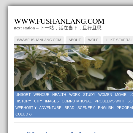
WWW.FUSHANLANG.COM
next station – 下一站，活在当下，且行且思
WWW.FUSHANLANG.COM
ABOUT
WOLF
I LIKE SEVERAL
UNSORT
WENXUE
HEALTH
WORK
STUDY
WOMEN
MOVIE
L
HISTORY
CITY
IMAGES
COMPUTATIONAL
PROBLEMS WITH
SO
WEBHOST
ADVENTURE
READ
SCENERY
ENGLISH
PROGRA
COLUD