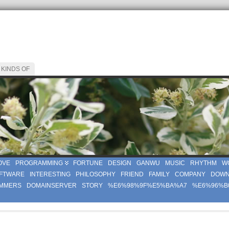
 KINDS OF
OVE
PROGRAMMING
FORTUNE
DESIGN
GANWU
MUSIC
RHYTHM
W
FTWARE
INTERESTING
PHILOSOPHY
FRIEND
FAMILY
COMPANY
DOWN
MMERS
DOMAINSERVER
STORY
%E6%98%9F%E5%BA%A7
%E6%96%B