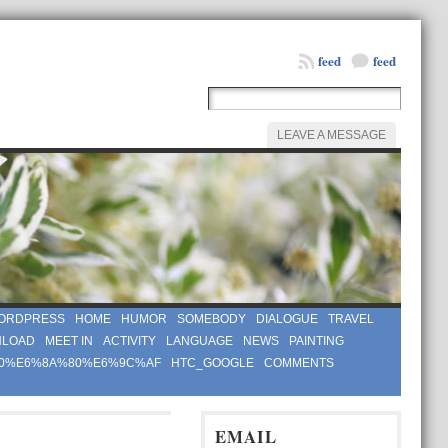
feed
feed
LEAVE A MESSAGE
ORDPRESS
HOME
HUMOR
SOMEBODY
DIALOGUE
TRAVEL
LOAD
MEET IN
ACTIVITY
LANGUAGE
NEWS
PAINTING
0%E6%8A%80%E6%9C%AF
HTC_GOOGLE
COMMENTS
EMAIL