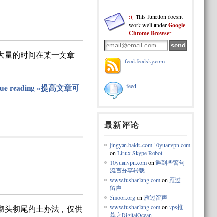
:(
This function doesnt
work well under
Google
Chrome Browser
.
大量的时间在某一文章
feed.feedsky.com
feed
nue reading »提高文章可
最新评论
jingyan.baidu.com.10yuanvpn.com
on
Linux Skype Robot
10yuanvpn.com
on
遇到些警句
流言分享转载
www.fushanlang.com
on
雁过
留声
5moon.org
on
雁过留声
www.fushanlang.com
on
vps推
，彻头彻尾的土办法，仅供
荐之DigitalOcean