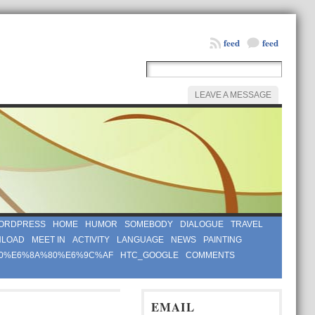
feed
feed
LEAVE A MESSAGE
ORDPRESS
HOME
HUMOR
SOMEBODY
DIALOGUE
TRAVEL
LOAD
MEET IN
ACTIVITY
LANGUAGE
NEWS
PAINTING
0%E6%8A%80%E6%9C%AF
HTC_GOOGLE
COMMENTS
EMAIL