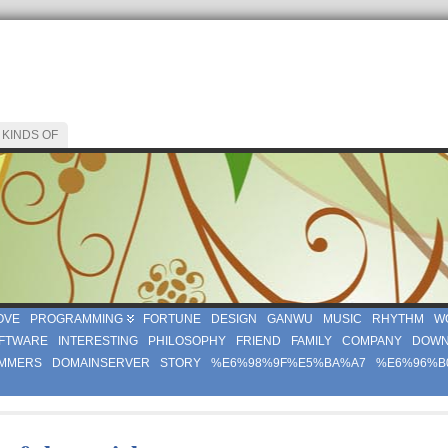
 KINDS OF
OVE
PROGRAMMING
FORTUNE
DESIGN
GANWU
MUSIC
RHYTHM
W
FTWARE
INTERESTING
PHILOSOPHY
FRIEND
FAMILY
COMPANY
DOWN
MMERS
DOMAINSERVER
STORY
%E6%98%9F%E5%BA%A7
%E6%96%B