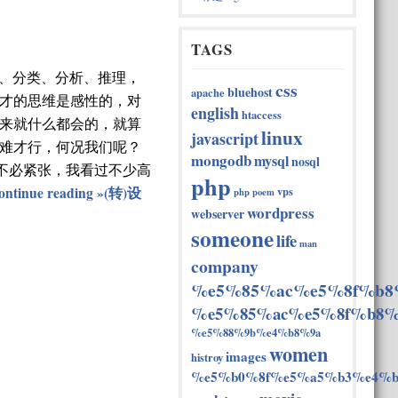
TAGS
、分类、分析、推理，
css
bluehost
apache
才的思维是感性的，对
english
htaccess
来就什么都会的，就算
linux
javascript
1难才行，何况我们呢？
mongodb
mysql
nosql
不必紧张，我看过不少高
php
vps
ontinue reading »(转)设
php
poem
wordpress
webserver
someone
life
man
company
%e5%85%ac%e5%8f%b8
%e5%85%ac%e5%8f%b8%
%e5%88%9b%e4%b8%9a
women
images
histroy
%e5%b0%8f%e5%a5%b3%e4%b