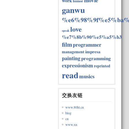
movie
work
humor
ganwu
%e6%98%9f%e5%ba%
love
speak
%e7%8b%90%e5%a5%b3
film
programmer
impresa
management
painting
programming
expressionism
reprinted
read
musics
交换友链
www.80ht.cn
blog
cn
www.xn