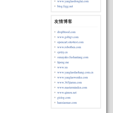
www.yanglaodongtai.com
blog.fzgg.net
友情博客
dropblood.com
www.gobigv.com
opencart.site4test.com
www.robotben.com
sjolzy.cn
sunayako.fushanlang.com
lipeng.me
www.xn
www.yanglaodaohang.com.cn
www.yanglaowenku.com
www.365jiarun.com
www.mastermindcn.com
www.qimou.net
gislog.com
hanxiaonao.com