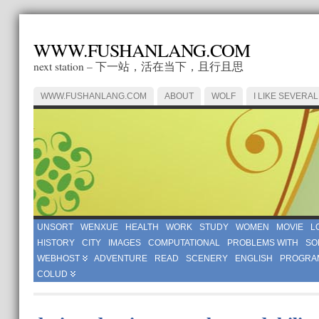
WWW.FUSHANLANG.COM
next station – 下一站，活在当下，且行且思
WWW.FUSHANLANG.COM
ABOUT
WOLF
I LIKE SEVERAL
UNSORT
WENXUE
HEALTH
WORK
STUDY
WOMEN
MOVIE
L
HISTORY
CITY
IMAGES
COMPUTATIONAL
PROBLEMS WITH
SO
WEBHOST
ADVENTURE
READ
SCENERY
ENGLISH
PROGRA
COLUD