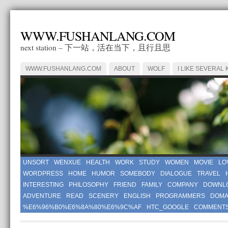
WWW.FUSHANLANG.COM
next station – 下一站，活在当下，且行且思
WWW.FUSHANLANG.COM
ABOUT
WOLF
I LIKE SEVERAL 
UNSORT
WENXUE
HEALTH
WORK
STUDY
WOMEN
MOVIE
LO
WORDPRESS
HOME
HUMOR
SOMEBODY
DIALOGUE
TRAVEL
INTERESTING
PHILOSOPHY
FRIEND
FAMILY
COMPANY
DOWNL
ADVENTURE
READ
SCENERY
ENGLISH
PROGRAMMERS
DOMA
%E6%96%B0%E6%8A%80%E6%9C%AF
HTC_GOOGLE
COMMENT