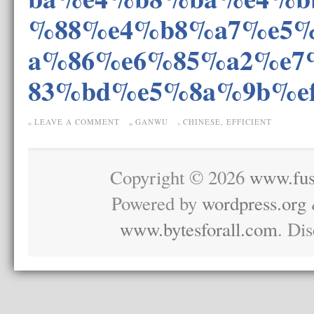
%88%e4%b8%a7%e5
a%86%e6%85%a2%e7
83%bd%e5%8a%9b%e
LEAVE A COMMENT
GANWU
CHINESE
,
EFFICIENT
Copyright © 2026
www.fus
Powered by
wordpress.org
www.bytesforall.com
. Di