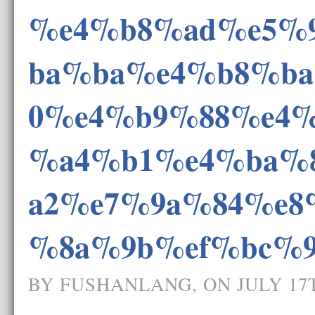
%e4%b8%ad%e5%
ba%ba%e4%b8%b
0%e4%b9%88%e4%
%a4%b1%e4%ba%
a2%e7%9a%84%e8
%8a%9b%ef%bc%9
BY FUSHANLANG, ON JULY 17T