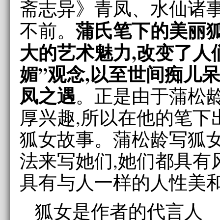
斋志异》青凤、水仙诸事
蒲氏笔下的美丽
不前。
大的艺术魅力,改变了人
媚”观念,以至世间痴儿
凤之遇
。正是由于蒲松
厚兴趣,所以在他的笔下
狐女故事。蒲松龄写狐女
法来写她们,她们都具有
具有与人一样的人性美
狐女是作者的代言人