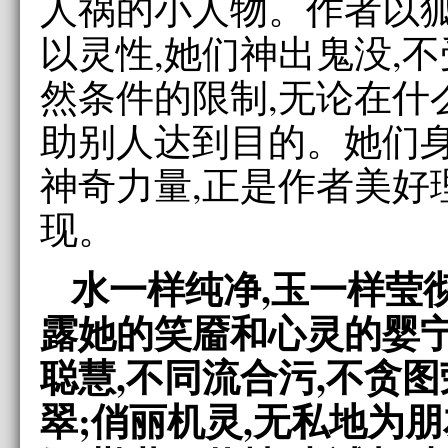
人祸的小人物。作者以狐
以灵性,她们神出鬼没,
然条件的限制,无论在什
助别人达到目的。她们
神奇力量,正是作者美好
现。
水一样纯净,玉一样莹
露她的笑靥和心灵的婴宁
聪慧,不同流合污,不贪
翠;俏丽机灵,无私地为