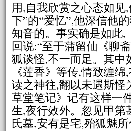
用,自我欣赏之心态如见,
下”的“爱忆”,他深信他
知音的。事实确是如此,
回说:“至于蒲留仙《聊斋
狐谈怪,不一而足。其中
《莲香》等传,情致缠绵,
读之神往,翻以未遇斯怪
草堂笔记》记有这样一件
生,夜行效外。忽见甲第
氏墓,安有是宅,殆狐魅所