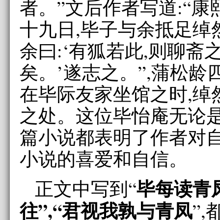
者。”文后作者写道:“
十九日,毕子与余抵足绰
余曰:‘有狐若此,则聊斋
矣。’遂志之。”,蒲松龄
在毕际友家坐馆之时,绰
之处。这位毕怡庵无论是
篇小说都表明了作者对
小说的喜爱和自信。
毕每读青
正文中写到“
往”,“君视我孰与青凤
”