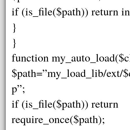
if (is_file($path)) return i
}
}
function my_auto_load($
$path=”my_load_lib/ext/$
p”;
if (is_file($path)) return
require_once($path);