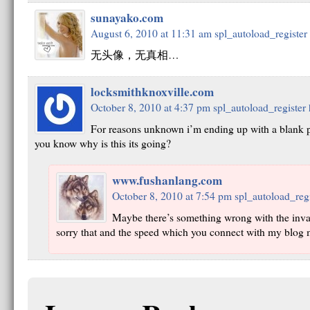
sunayako.com
August 6, 2010 at 11:31 am
spl_autoload_register
无头像，无真相…
locksmithknoxville.com
October 8, 2010 at 4:37 pm
spl_autoload_register
For reasons unknown i’m ending up with a blank p
you know why is this its going?
www.fushanlang.com
October 8, 2010 at 7:54 pm
spl_autoload_regi
Maybe there’s something wrong with the inva
sorry that and the speed which you connect with my blog 