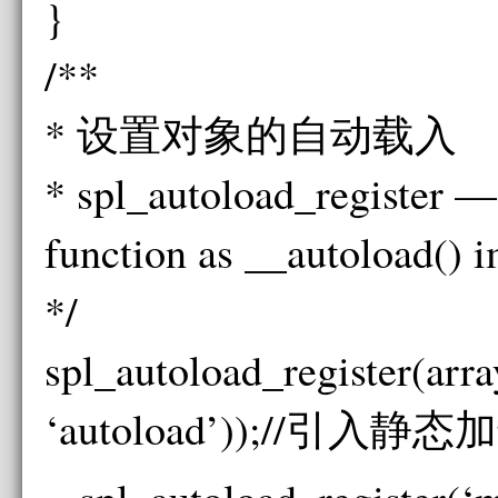
}
/**
* 设置对象的自动载入
* spl_autoload_register —
function as __autoload() 
*/
spl_autoload_register(ar
‘autoload’));//引入静