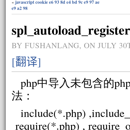
javascript cookie e6 93 8d e4 bd 9c e9 97 ae
«
e9 a2 98
spl_autoload_regis
BY FUSHANLANG, ON JULY 30T
[翻译]
php中导入未包含的ph
法：
include(*.php) ,include_
require(*.php) , require