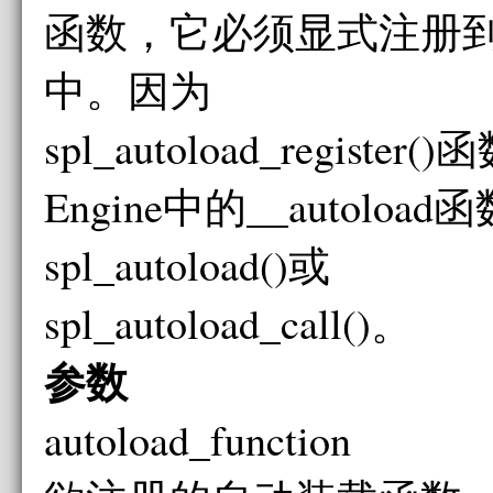
函数，它必须显式注册到__a
中。因为
spl_autoload_register
Engine中的__autoloa
spl_autoload()或
spl_autoload_call()。
参数
autoload_function