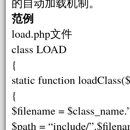
的自动加载机制。
范例
load.php文件
class LOAD
{
static function loadClass
{
$filename = $class_name.”
$path = “include/”.$filen