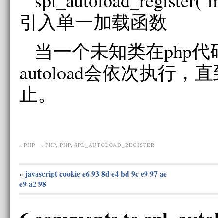
spl_autoload_register(‘
引入单一加载函数
当一个未知类在php
autoload会依次执行
止。
PHP
PHP
,
PHP
,
SPL_AUTOLOAD_REGISTER
javascript cookie e6 93 8d e4 bd 9c e9 97 ae
«
e9 a2 98