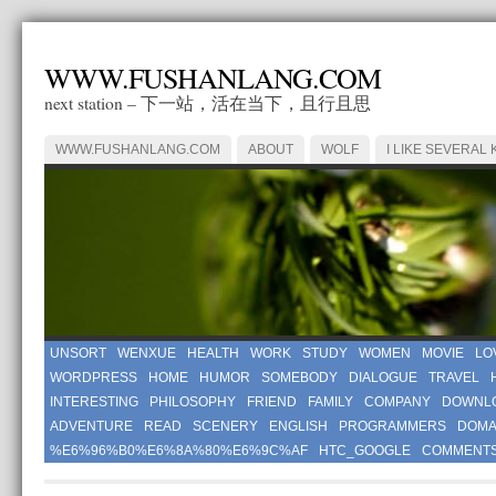
WWW.FUSHANLANG.COM
next station – 下一站，活在当下，且行且思
WWW.FUSHANLANG.COM
ABOUT
WOLF
I LIKE SEVERAL 
UNSORT
WENXUE
HEALTH
WORK
STUDY
WOMEN
MOVIE
LO
WORDPRESS
HOME
HUMOR
SOMEBODY
DIALOGUE
TRAVEL
INTERESTING
PHILOSOPHY
FRIEND
FAMILY
COMPANY
DOWNL
ADVENTURE
READ
SCENERY
ENGLISH
PROGRAMMERS
DOMA
%E6%96%B0%E6%8A%80%E6%9C%AF
HTC_GOOGLE
COMMENT