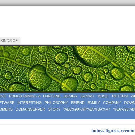
 KINDS OF
OVE
PROGRAMMING
FORTUNE
DESIGN
GANWU
MUSIC
RHYTHM
W
FTWARE
INTERESTING
PHILOSOPHY
FRIEND
FAMILY
COMPANY
DOWN
MMERS
DOMAINSERVER
STORY
%E6%98%9F%E5%BA%A7
%E6%96%B
todays figures recom