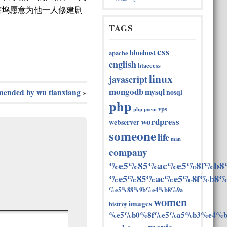
莱坞愿意为他一人修建剧
TAGS
css
bluehost
apache
english
htaccess
linux
javascript
mongodb
mysql
nosql
mended by wu tianxiang
»
php
vps
php
poem
wordpress
webserver
someone
life
man
company
%e5%85%ac%e5%8f%b8
%e5%85%ac%e5%8f%b8%
%e5%88%9b%e4%b8%9a
women
images
histroy
%e5%b0%8f%e5%a5%b3%e4%b