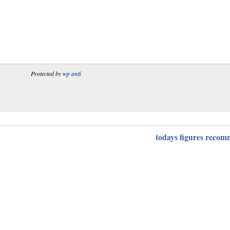
Protected by
wp anti
todays figures recom