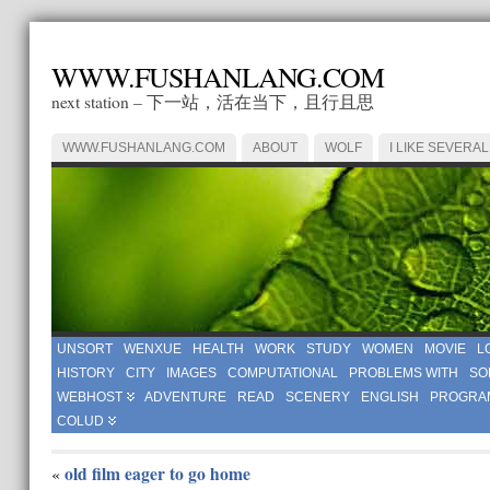
WWW.FUSHANLANG.COM
next station – 下一站，活在当下，且行且思
WWW.FUSHANLANG.COM
ABOUT
WOLF
I LIKE SEVERAL
UNSORT
WENXUE
HEALTH
WORK
STUDY
WOMEN
MOVIE
L
HISTORY
CITY
IMAGES
COMPUTATIONAL
PROBLEMS WITH
SO
WEBHOST
ADVENTURE
READ
SCENERY
ENGLISH
PROGRA
COLUD
old film eager to go home
«