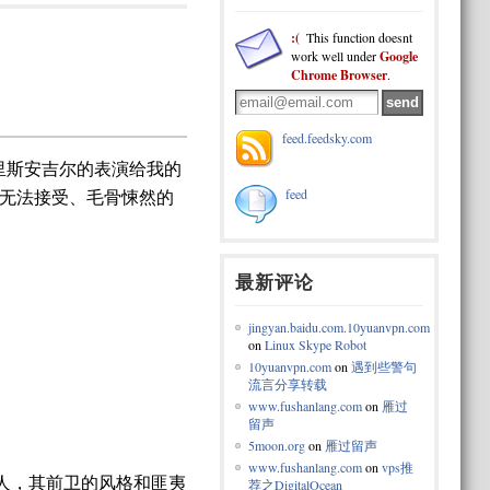
:(
This function doesnt
work well under
Google
Chrome Browser
.
feed.feedsky.com
里斯安吉尔的表演给我的
feed
无法接受、毛骨悚然的
最新评论
jingyan.baidu.com.10yuanvpn.com
on
Linux Skype Robot
10yuanvpn.com
on
遇到些警句
流言分享转载
www.fushanlang.com
on
雁过
留声
5moon.org
on
雁过留声
www.fushanlang.com
on
vps推
的人，其前卫的风格和匪夷
荐之DigitalOcean