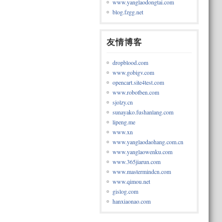
www.yanglaodongtai.com
blog.fzgg.net
友情博客
dropblood.com
www.gobigv.com
opencart.site4test.com
www.robotben.com
sjolzy.cn
sunayako.fushanlang.com
lipeng.me
www.xn
www.yanglaodaohang.com.cn
www.yanglaowenku.com
www.365jiarun.com
www.mastermindcn.com
www.qimou.net
gislog.com
hanxiaonao.com