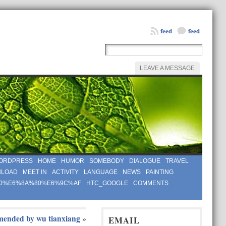
feed
feed
LEAVE A MESSAGE
ORDPRESS
HOME
HUMOR
SOMEBODY
DIALOGUE
TRAVEL
LOAD
MEET IN
ACTIVITY
LANGUAGE
NEWS
PAINTING
0%E6%8A%80%E6%9C%AF
HTC_GOOGLE
COMMENTS
mended by wu tianxiang
»
EMAIL