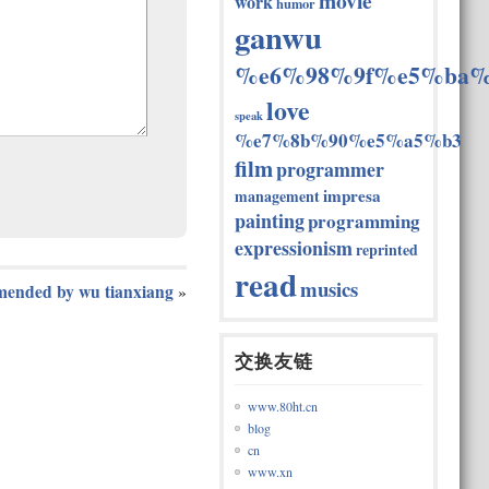
movie
work
humor
ganwu
%e6%98%9f%e5%ba%
love
speak
%e7%8b%90%e5%a5%b3
film
programmer
impresa
management
painting
programming
expressionism
reprinted
read
musics
mended by wu tianxiang
»
交换友链
www.80ht.cn
blog
cn
www.xn