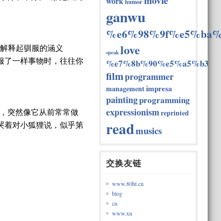
movie
work
humor
ganwu
%e6%98%9f%e5%ba%
love
子解释起驯服的涵义
speak
服了一样事物时，往往你
%e7%8b%90%e5%a5%b3
film
programmer
impresa
management
painting
programming
expressionism
，突然像它从前常常做
reprinted
read
哭着对小狐狸说，似乎第
musics
交换友链
www.80ht.cn
blog
cn
www.xn