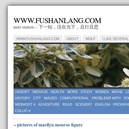
WWW.FUSHANLANG.COM
next station – 下一站，活在当下，且行且思
WWW.FUSHANLANG.COM
ABOUT
WOLF
I LIKE SEVERAL
UNSORT
WENXUE
HEALTH
WORK
STUDY
WOMEN
MOVIE
L
HISTORY
CITY
IMAGES
COMPUTATIONAL
PROBLEMS WITH
SO
WEBHOST
ADVENTURE
READ
SCENERY
ENGLISH
PROGRA
COLUD
pictures of marilyn monroe figure
«