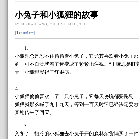
小兔子和小狐狸的故事
BY FUSHANLANG, ON JUNE 14TH, 2011
[Translate]
1.
小狐狸总是忍不住偷偷看小兔子，它尤其喜欢看小兔子那
的，可不自觉就着了迷变成了紧紧地注视。“干嘛总是盯
天，小狐狸就得了红眼病。
2.
小狐狸偷偷喜欢上了一只小兔子，它每天傍晚都要跑到一个
狐狸就那么喊了九十九天，等到一百天时它已经决定要放弃
某处传来了回应。
3.
入冬了，怕冷的小狐狸去小兔子开的森林杂货铺买了一件