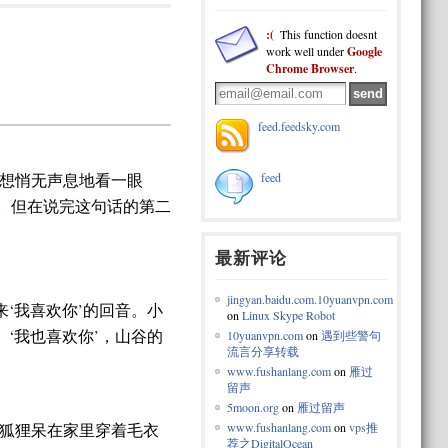
:(
This function doesnt
work well under
Google
Chrome Browser
.
feed.feedsky.com
feed
想悄无声息地看一眼
认。但在说完这句话的第二
最新评论
jingyan.baidu.com.10yuanvpn.com
‘我喜欢你’的回音。小
on
Linux Skype Robot
‘我也喜欢你’，山谷的
10yuanvpn.com
on
遇到些警句
流言分享转载
www.fushanlang.com
on
雁过
留声
5moon.org
on
雁过留声
www.fushanlang.com
on
vps推
狐狸呆在家里穿着毛衣
荐之DigitalOcean