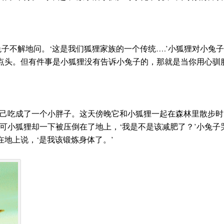
兔子不解地问。‘这是我们狐狸家族的一个传统….’小狐狸对小兔
了点头。但有件事是小狐狸没有告诉小兔子的，那就是当你用心驯
己吃成了一个小胖子。这天傍晚它和小狐狸一起在森林里散步时
可小狐狸却一下被压倒在了地上，‘我是不是该减肥了？’小兔子
在地上说，‘是我该锻炼身体了。’