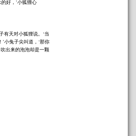
的好，’小狐狸心
子有天对小狐狸说。‘当
’小兔子尖叫道，‘那你
它吹出来的泡泡却是一颗