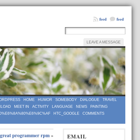
feed
feed
LEAVE A MESSAGE
ORDPRESS
HOME
HUMOR
SOMEBODY
DIALOGUE
TRAVEL
LOAD
MEET IN
ACTIVITY
LANGUAGE
NEWS
PAINTING
0%E6%8A%80%E6%9C%AF
HTC_GOOGLE
COMMENTS
 great programmer rpm
»
EMAIL