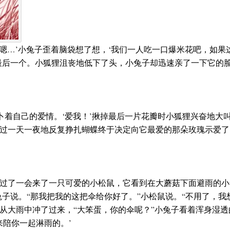
‘嗯…’小兔子歪着脑袋想了想，‘我们一人吃一口爆米花吧，如
最后一个。小狐狸沮丧地低下了头，小兔子却迅速亲了一下它的脸
卜着自己的爱情。‘爱我！’揪掉最后一片花瓣时小狐狸兴奋地大
过一天一夜地反复挣扎蝴蝶终于决定向它最爱的那朵玫瑰示爱了
过了一会来了一只可爱的小松鼠，它看到在大蘑菇下面避雨的小
兔子说。“那我把我的这把伞给你好了。”小松鼠说。“不用了，我
从大雨中冲了过来，“大笨蛋，你的伞呢？”小兔子看着浑身湿透
来陪你一起淋雨的。’