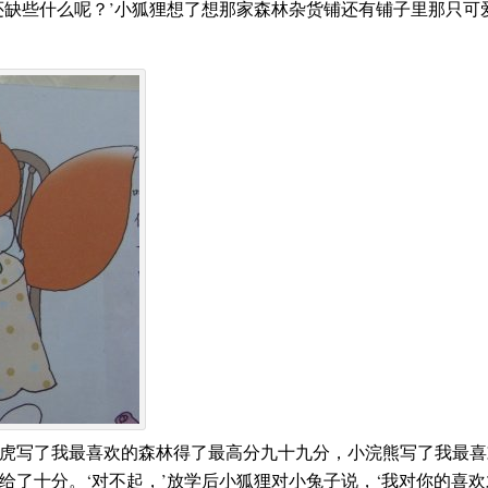
还缺些什么呢？’小狐狸想了想那家森林杂货铺还有铺子里那只可
老虎写了我最喜欢的森林得了最高分九十九分，小浣熊写了我最
了十分。‘对不起，’放学后小狐狸对小兔子说，‘我对你的喜欢