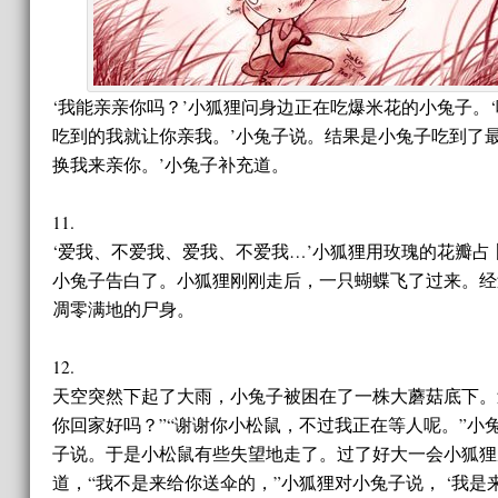
‘我能亲亲你吗？’小狐狸问身边正在吃爆米花的小兔子。
吃到的我就让你亲我。’小兔子说。结果是小兔子吃到了
换我来亲你。’小兔子补充道。
11.
‘爱我、不爱我、爱我、不爱我…’小狐狸用玫瑰的花瓣占
小兔子告白了。小狐狸刚刚走后，一只蝴蝶飞了过来。经
凋零满地的尸身。
12.
天空突然下起了大雨，小兔子被困在了一株大蘑菇底下。
你回家好吗？”“谢谢你小松鼠，不过我正在等人呢。”小
子说。于是小松鼠有些失望地走了。过了好大一会小狐狸
道，“我不是来给你送伞的，”小狐狸对小兔子说， ‘我是