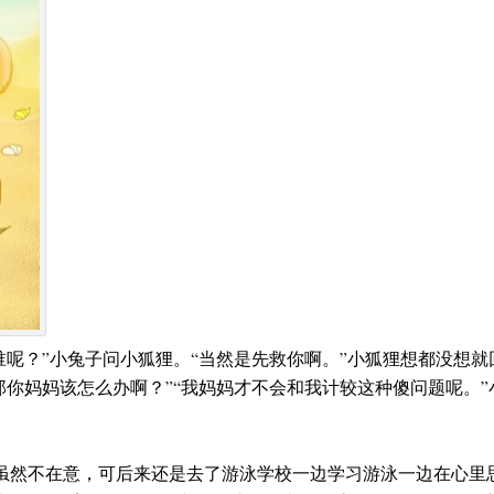
谁呢？”小兔子问小狐狸。“当然是先救你啊。”小狐狸想都没想
那你妈妈该怎么办啊？”“我妈妈才不会和我计较这种傻问题呢。”
时虽然不在意，可后来还是去了游泳学校一边学习游泳一边在心里