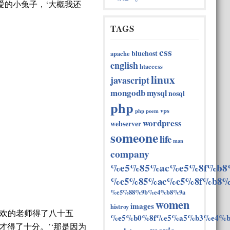
爱的小兔子，‘大概我还
TAGS
css
bluehost
apache
english
htaccess
linux
javascript
mongodb
mysql
nosql
php
vps
php
poem
wordpress
webserver
someone
life
man
company
%e5%85%ac%e5%8f%b8
%e5%85%ac%e5%8f%b8%
%e5%88%9b%e4%b8%9a
women
images
histroy
喜欢的老师得了八十五
%e5%b0%8f%e5%a5%b3%e4%b
才得了十分。’‘那是因为