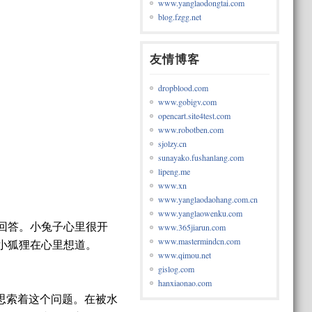
www.yanglaodongtai.com
blog.fzgg.net
友情博客
dropblood.com
www.gobigv.com
opencart.site4test.com
www.robotben.com
sjolzy.cn
sunayako.fushanlang.com
lipeng.me
www.xn
www.yanglaodaohang.com.cn
www.yanglaowenku.com
就回答。小兔子心里很开
www.365jiarun.com
www.mastermindcn.com
小狐狸在心里想道。
www.qimou.net
gislog.com
hanxiaonao.com
思索着这个问题。在被水