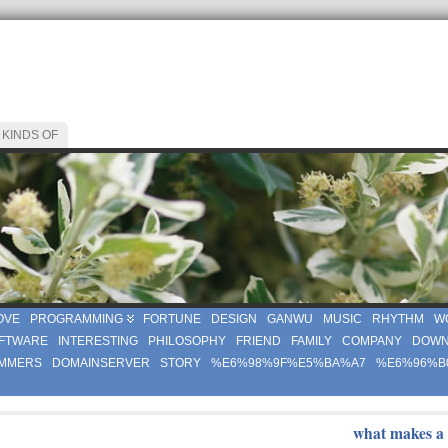
 KINDS OF
OVE
PROGRAMMING
FORTUNE
DESIGN
GANWU
MUSIC
RHYTHM
W
FTWARE
INTERESTING
PHILOSOPHY
FRIEND
FAMILY
COMPANY
DOWN
MMERS
DOMAINSERVER
STORY
%E6%98%9F%E5%BA%A7
%E6%96%B
what makes a