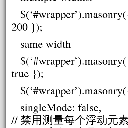
$(‘#wrapper’).masonry
200 });
same width
$(‘#wrapper’).masonry(
true });
$(‘#wrapper’).masonry(
singleMode: false,
// 禁用测量每个浮动元