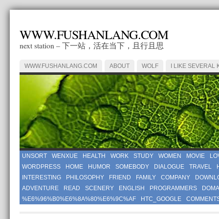
WWW.FUSHANLANG.COM
next station – 下一站，活在当下，且行且思
WWW.FUSHANLANG.COM
ABOUT
WOLF
I LIKE SEVERAL 
UNSORT
WENXUE
HEALTH
WORK
STUDY
WOMEN
MOVIE
LO
WORDPRESS
HOME
HUMOR
SOMEBODY
DIALOGUE
TRAVEL
INTERESTING
PHILOSOPHY
FRIEND
FAMILY
COMPANY
DOWNL
ADVENTURE
READ
SCENERY
ENGLISH
PROGRAMMERS
DOMA
%E6%96%B0%E6%8A%80%E6%9C%AF
HTC_GOOGLE
COMMENT