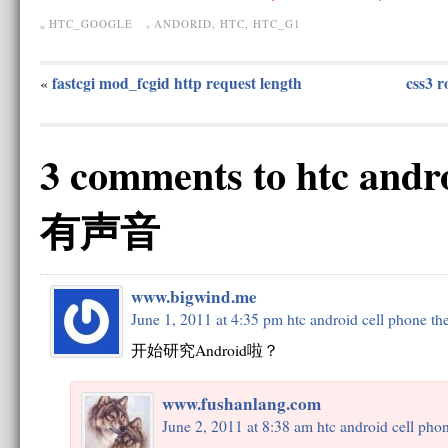
HTC_GOOGLE
ANDORID
,
HTC
,
HTC_G1
fastcgi mod_fcgid http request length
css3 r
«
3 comments to htc a
有声音
www.bigwind.me
June 1, 2011 at 4:35 pm
htc android cell phone t
开始研究Android啦？
www.fushanlang.com
June 2, 2011 at 8:38 am
htc android cell pho