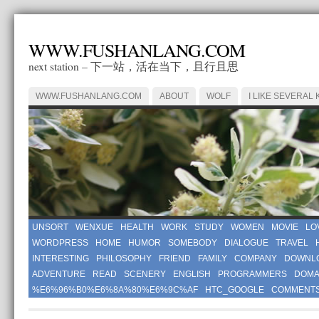
WWW.FUSHANLANG.COM
next station – 下一站，活在当下，且行且思
WWW.FUSHANLANG.COM
ABOUT
WOLF
I LIKE SEVERAL 
UNSORT
WENXUE
HEALTH
WORK
STUDY
WOMEN
MOVIE
LO
WORDPRESS
HOME
HUMOR
SOMEBODY
DIALOGUE
TRAVEL
INTERESTING
PHILOSOPHY
FRIEND
FAMILY
COMPANY
DOWNL
ADVENTURE
READ
SCENERY
ENGLISH
PROGRAMMERS
DOMA
%E6%96%B0%E6%8A%80%E6%9C%AF
HTC_GOOGLE
COMMENT