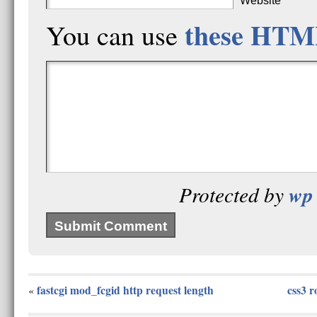
Website
these HTM
You can use
wp 
Protected by
fastcgi mod_fcgid http request length
css3 r
«