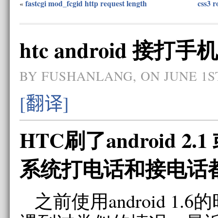
fastcgi mod_fcgid http request length
css3 r
«
htc android 接
BY FUSHANLANG, ON JUNE 1ST
[翻译]
HTC刷了android 2.1 
系统打电话和接电话
之前使用android 1