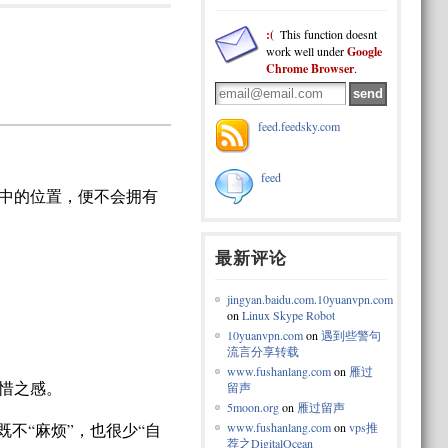
:(
This function doesnt
work well under
Google
Chrome Browser
.
feed.feedsky.com
feed
中的位置，便不会拥有
最新评论
jingyan.baidu.com.10yuanvpn.com
on
Linux Skype Robot
10yuanvpn.com
on
遇到些警句
流言分享转载
www.fushanlang.com
on
雁过
惜之感。
留声
5moon.org
on
雁过留声
www.fushanlang.com
on
vps推
不“麻烦”，也很少“自
荐之DigitalOcean