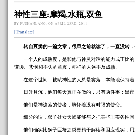
神性三座:摩羯,水瓶,双鱼
BY FUSHANLANG, ON APRIL 23RD, 2011
[Translate]
转自豆瓣的一篇文章，很早之前就读了，一直没转，O(
一个人的成熟度，是和他与神灵对话的能力成正比的
谦逊、悲悯和不失的童真，那样的人远不及成熟。
在这个世间，被赋神性的人总是寥落，本能地保持着
日升月沉，他们每天真正在做的，只有两件事：黑夜
他们是神遗落的使者，胸怀着没有时限的使命。
细分的话，双子处女天蝎能够与之把某些非实务性问
他们确实比狮子巨蟹之类更精于解读和因应现实，用通