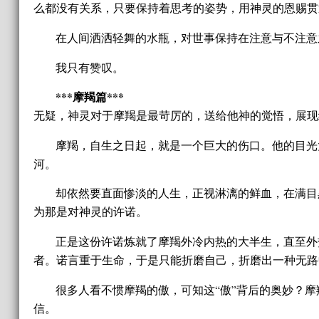
么都没有关系，只要保持着思考的姿势，用神灵的恩赐贯
在人间洒洒轻舞的水瓶，对世事保持在注意与不注意
我只有赞叹。
***摩羯篇***
无疑，神灵对于摩羯是最苛厉的，送给他神的觉悟，展现
摩羯，自生之日起，就是一个巨大的伤口。他的目光
河。
却依然要直面惨淡的人生，正视淋漓的鲜血，在满目
为那是对神灵的许诺。
正是这份许诺炼就了摩羯外冷内热的大半生，直至外
者。诺言重于生命，于是只能折磨自己，折磨出一种无路
很多人看不惯摩羯的傲，可知这“傲”背后的奥妙？
信。