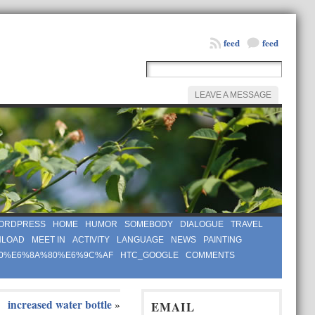
feed
feed
LEAVE A MESSAGE
ORDPRESS
HOME
HUMOR
SOMEBODY
DIALOGUE
TRAVEL
LOAD
MEET IN
ACTIVITY
LANGUAGE
NEWS
PAINTING
0%E6%8A%80%E6%9C%AF
HTC_GOOGLE
COMMENTS
increased water bottle
»
EMAIL