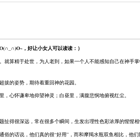
∩_∩)O~，好让小女人可以读读：）
。就算精于处世，为人老到，如果一个人不能感知自己在神手掌
超拔的姿势，期待着重回神的花园。
里，心怀谦卑地仰望神灵；白昼里，满腹悲悯地俯视红尘。
题扯得很深远，常在很多个瞬间，生发出理性色彩浓厚的惺惺相
俗的话说，他们真的很“好用”，而和摩羯水瓶双鱼相比，他们既