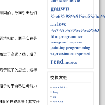
movie
work
humor
ganwu
顽固的，故而引出他们
%e6%98%9f%e5%ba%
love
speak
%e7%8b%90%e5%a5%b3
film
programmer
圆滑相处。瓶子实在是
impresa
management
painting
programming
expressionism
reprinted
角过于高远了些，瓶子
read
musics
后于瓶子的思想，逼得
交换友链
瓶子对于自己思考能力
www.80ht.cn
blog
cn
H股的投资愿景？其实什
www.xn