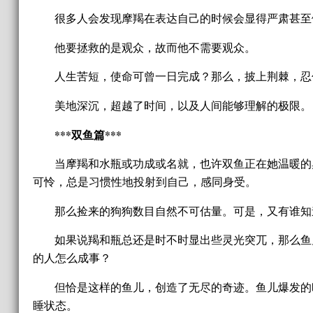
很多人会发现摩羯在表达自己的时候会显得严肃甚至
他要拯救的是观众，故而他不需要观众。
人生苦短，使命可曾一日完成？那么，披上荆棘，忍
美地深沉，超越了时间，以及人间能够理解的极限。
***双鱼篇***
当摩羯和水瓶或功成或名就，也许双鱼正在她温暖的
可怜，总是习惯性地投射到自己，感同身受。
那么捡来的狗狗数目自然不可估量。可是，又有谁知
如果说羯和瓶总还是时不时显出些灵光突兀，那么鱼
的人怎么成事？
但恰是这样的鱼儿，创造了无尽的奇迹。鱼儿爆发的
睡状态。