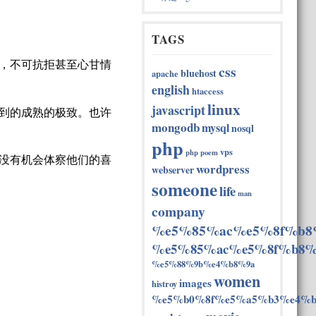
TAGS
，不可抗拒甚至心甘情
css
bluehost
apache
english
htaccess
linux
javascript
到的成熟的极致。也许
mongodb
mysql
nosql
php
vps
php
poem
没有机会体察他们的喜
wordpress
webserver
someone
life
man
company
%e5%85%ac%e5%8f%b8
%e5%85%ac%e5%8f%b8%
%e5%88%9b%e4%b8%9a
women
images
histroy
%e5%b0%8f%e5%a5%b3%e4%b