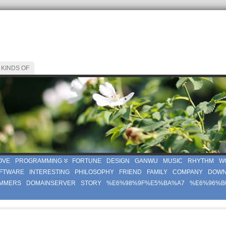
 KINDS OF
OVE
PROGRAMMING
FORTUNE
DESIGN
GANWU
MUSIC
RHYTHM
W
FTWARE
INTERESTING
PHILOSOPHY
FRIEND
FAMILY
COMPANY
DOWN
MMERS
DOMAINSERVER
STORY
%E6%98%9F%E5%BA%A7
%E6%96%B