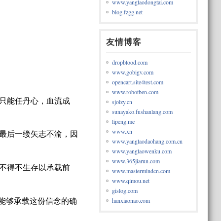
www.yanglaodongtai.com
blog.fzgg.net
友情博客
dropblood.com
www.gobigv.com
opencart.site4test.com
www.robotben.com
只能任丹心，血流成
sjolzy.cn
sunayako.fushanlang.com
lipeng.me
www.xn
最后一缕矢志不渝，因
www.yanglaodaohang.com.cn
www.yanglaowenku.com
www.365jiarun.com
不得不生存以承载前
www.mastermindcn.com
www.qimou.net
gislog.com
能够承载这份信念的确
hanxiaonao.com