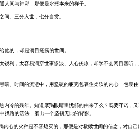
通人间与神邸，那便是水瓶本来的样子。
之间。三分入世，七分自赏。
给他的，却是满目疮痍的世间。
太锐利，太容易洞穿世事惨淡、人心炎凉，却学不会闭目塞听，
黑暗、时间的流逝中，用坚硬的躯壳包裹住柔软的内心，包裹住
热内冷的残年。知道摩羯眼睛里忧郁的由来了么？既要守诺，又
中找路的活法，磨出一个坚韧无比的背影。
摩羯内心的火种是不容熄灭的，那便是对救赎世间的信念，对自己