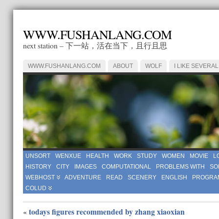
WWW.FUSHANLANG.COM
next station – 下一站，活在当下，且行且思
WWW.FUSHANLANG.COM
ABOUT
WOLF
I LIKE SEVERAL
UNSORT
WENXUE
HEALTH
WORK
STUDY
WOMEN
MOVIE
L
HISTORY
CITY
IMAGES
COMPUTATIONAL
PROBLEMS WITH
SO
WEBHOST
ADVENTURE
READ
SCENERY
ENGLISH
PROGRA
COLUD
todays figures recommended by zhang xiaoxian
«