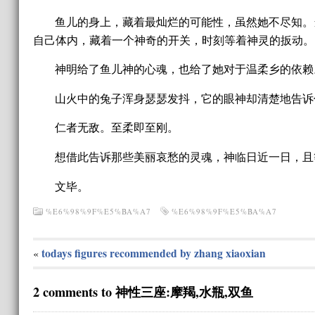
鱼儿的身上，藏着最灿烂的可能性，虽然她不尽知。
自己体内，藏着一个神奇的开关，时刻等着神灵的扳动。
神明给了鱼儿神的心魂，也给了她对于温柔乡的依赖
山火中的兔子浑身瑟瑟发抖，它的眼神却清楚地告诉
仁者无敌。至柔即至刚。
想借此告诉那些美丽哀愁的灵魂，神临日近一日，且
文毕。
%E6%98%9F%E5%BA%A7
%E6%98%9F%E5%BA%A7
todays figures recommended by zhang xiaoxian
«
2 comments to 神性三座:摩羯,水瓶,双鱼