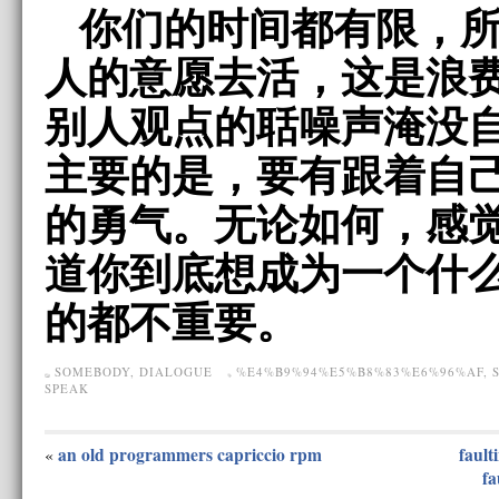
你们的时间都有限，
人的意愿去活，这是浪
别人观点的聒噪声淹没
主要的是，要有跟着自
的勇气。无论如何，感
道你到底想成为一个什
的都不重要。
SOMEBODY
,
DIALOGUE
%E4%B9%94%E5%B8%83%E6%96%AF
,
SPEAK
an old programmers capriccio rpm
fault
«
fa