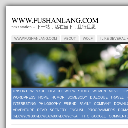
WWW.FUSHANLANG.COM
next station – 下一站，活在当下，且行且思
WWW.FUSHANLANG.COM
ABOUT
WOLF
I LIKE SEVERAL 
UNSORT
WENXUE
HEALTH
WORK
STUDY
WOMEN
MOVIE
LO
WORDPRESS
HOME
HUMOR
SOMEBODY
DIALOGUE
TRAVEL
INTERESTING
PHILOSOPHY
FRIEND
FAMILY
COMPANY
DOWNL
ADVENTURE
READ
SCENERY
ENGLISH
PROGRAMMERS
DOMA
%E6%96%B0%E6%8A%80%E6%9C%AF
HTC_GOOGLE
COMMENT