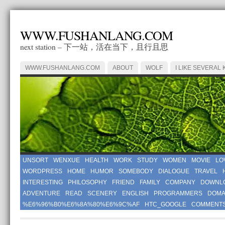
WWW.FUSHANLANG.COM
next station – 下一站，活在当下，且行且思
WWW.FUSHANLANG.COM
ABOUT
WOLF
I LIKE SEVERAL 
UNSORT
WENXUE
HEALTH
WORK
STUDY
WOMEN
MOVIE
LO
WORDPRESS
HOME
HUMOR
SOMEBODY
DIALOGUE
TRAVEL
INTERESTING
PHILOSOPHY
FRIEND
FAMILY
COMPANY
DOWNL
ADVENTURE
READ
SCENERY
ENGLISH
PROGRAMMERS
DOMA
%E6%96%B0%E6%8A%80%E6%9C%AF
HTC_GOOGLE
COMMENT