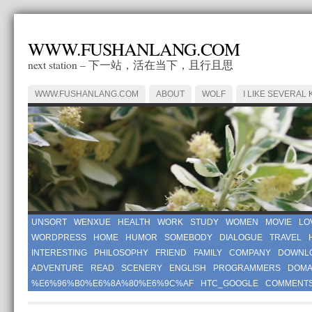
WWW.FUSHANLANG.COM
next station – 下一站，活在当下，且行且思
WWW.FUSHANLANG.COM
ABOUT
WOLF
I LIKE SEVERAL 
UNSORT
WENXUE
HEALTH
WORK
STUDY
WOMEN
MOVIE
LO
WORDPRESS
HOME
HUMOR
SOMEBODY
DIALOGUE
TRAVEL
INTERESTING
PHILOSOPHY
FRIEND
FAMILY
COMPANY
DOWNL
ADVENTURE
READ
SCENERY
ENGLISH
PROGRAMMERS
DOMA
%E6%96%B0%E6%8A%80%E6%9C%AF
HTC_GOOGLE
COMMENT