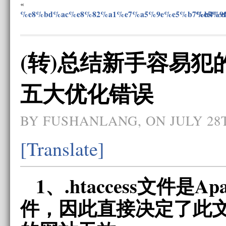
«
%e8%bd%ac%e8%82%a1%e7%a5%9e%e5%b7%b4%e
%e5%9
(转)总结新手容易犯的h
五大优化错误
BY FUSHANLANG, ON JULY 28T
[Translate]
1、.htaccess文件是A
件，因此直接决定了此文