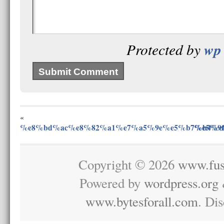
wp 
Protected by
«
%e8%bd%ac%e8%82%a1%e7%a5%9e%e5%b7%b4%e
%e5%9
Copyright © 2026
www.fus
Powered by
wordpress.org
www.bytesforall.com
. Di