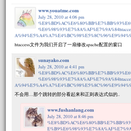
www.youatme.com
July 28, 2010 at 4:06 pm
%E8%BD%AC%E6%80%BB%E7%BB%93%E6
%E6%98%93%E7%8A%AF%E7%9A%84htacc
A%94%E5%A4%A7%E4%BC%98%E5%8C%96%E9%94%
htaccess文件为我们开启了一扇修改apache配置的窗口
sunayako.com
July 28, 2010 at 4:41 pm
%E8%BD%AC%E6%80%BB%E7%BB%93%E6
%E6%98%93%E7%8A%AF%E7%9A%84htacc
A%94%E5%A4%A7%E4%BC%98%E5%8C%96%E9%94%
不会用…那个跳转的部分看起来和正则表达式似的..
www.fushanlang.com
July 28, 2010 at 8:46 pm
%E8%BD%AC%E6%80%BB%E7%BB%93
E%B9%E6%98%93%E7%8A%AF%E7%9A%