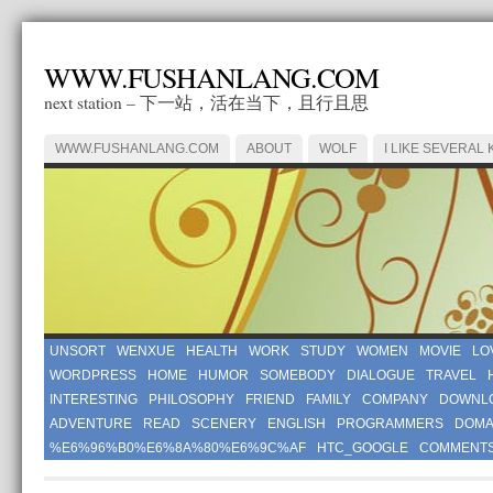
WWW.FUSHANLANG.COM
next station – 下一站，活在当下，且行且思
WWW.FUSHANLANG.COM
ABOUT
WOLF
I LIKE SEVERAL 
UNSORT
WENXUE
HEALTH
WORK
STUDY
WOMEN
MOVIE
LO
WORDPRESS
HOME
HUMOR
SOMEBODY
DIALOGUE
TRAVEL
INTERESTING
PHILOSOPHY
FRIEND
FAMILY
COMPANY
DOWNL
ADVENTURE
READ
SCENERY
ENGLISH
PROGRAMMERS
DOMA
%E6%96%B0%E6%8A%80%E6%9C%AF
HTC_GOOGLE
COMMENT