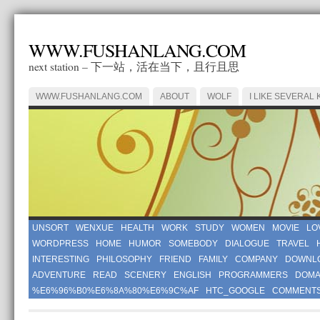
WWW.FUSHANLANG.COM
next station – 下一站，活在当下，且行且思
WWW.FUSHANLANG.COM
ABOUT
WOLF
I LIKE SEVERAL 
UNSORT
WENXUE
HEALTH
WORK
STUDY
WOMEN
MOVIE
LO
WORDPRESS
HOME
HUMOR
SOMEBODY
DIALOGUE
TRAVEL
INTERESTING
PHILOSOPHY
FRIEND
FAMILY
COMPANY
DOWNL
ADVENTURE
READ
SCENERY
ENGLISH
PROGRAMMERS
DOMA
%E6%96%B0%E6%8A%80%E6%9C%AF
HTC_GOOGLE
COMMENT