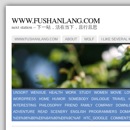
WWW.FUSHANLANG.COM
next station – 下一站，活在当下，且行且思
WWW.FUSHANLANG.COM
ABOUT
WOLF
I LIKE SEVERAL 
UNSORT
WENXUE
HEALTH
WORK
STUDY
WOMEN
MOVIE
LO
WORDPRESS
HOME
HUMOR
SOMEBODY
DIALOGUE
TRAVEL
INTERESTING
PHILOSOPHY
FRIEND
FAMILY
COMPANY
DOWNL
ADVENTURE
READ
SCENERY
ENGLISH
PROGRAMMERS
DOMA
%E6%96%B0%E6%8A%80%E6%9C%AF
HTC_GOOGLE
COMMENT