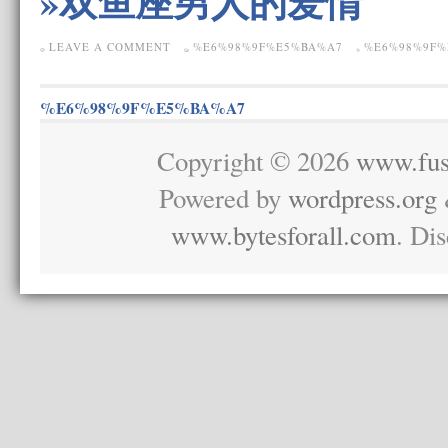
»双鱼座男人的爱情
LEAVE A COMMENT
%E6%98%9F%E5%BA%A7
%E6%98%9F%
%E6%98%9F%E5%BA%A7
Copyright © 2026
www.fus
Powered by
wordpress.org
www.bytesforall.com
. Di